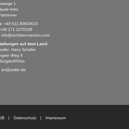
swege 1
äude links
Hannover
n:
+49 511 80600615
+49 171 2270109
info@sichtbarmachen.com
taltungen auf dem Land:
 zeifer, Hanz Schäfer
ingser Weg 9
Burgdorf/Otze
art@zeifer.de
GB
|
Datenschutz
|
Impressum