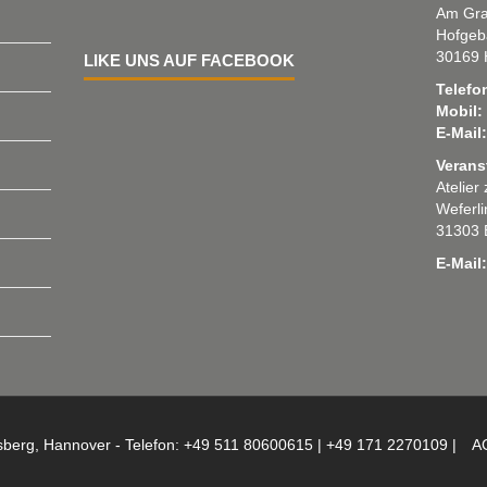
Am Gra
Hofgeb
30169 
LIKE UNS AUF FACEBOOK
Telefo
Mobil:
E-Mail:
Verans
Atelier
Weferl
31303 
E-Mail:
sberg, Hannover - Telefon: +49 511 80600615 | +49 171 2270109 |
A