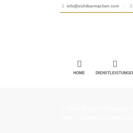
info@sichtbarmachen.com
HOME
DIENSTLEISTUNGE
5 Jahre Atelier sichtbarma
Home
»
Allgemein
»
5 Jahre Atel