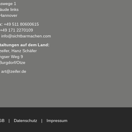
swege 1
äude links
Hannover
n:
+49 511 80600615
+49 171 2270109
info@sichtbarmachen.com
taltungen auf dem Land:
 zeifer, Hanz Schäfer
ingser Weg 9
Burgdorf/Otze
art@zeifer.de
GB
|
Datenschutz
|
Impressum