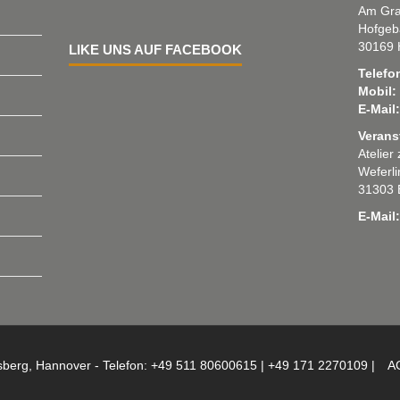
Am Gra
Hofgeb
30169 
LIKE UNS AUF FACEBOOK
Telefo
Mobil:
E-Mail:
Verans
Atelier
Weferl
31303 
E-Mail:
sberg, Hannover - Telefon: +49 511 80600615 | +49 171 2270109 |
A