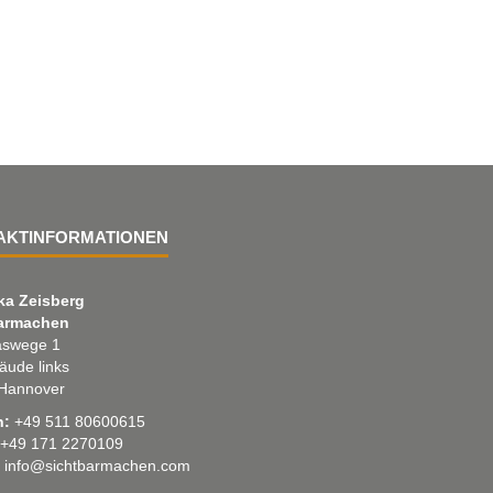
AKTINFORMATIONEN
ka Zeisberg
armachen
swege 1
äude links
Hannover
n:
+49 511 80600615
+49 171 2270109
info@sichtbarmachen.com