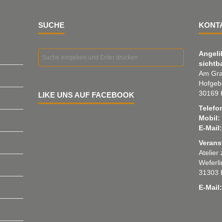
SUCHE
KONT
Angeli
sichtb
Am Gra
Hofgeb
30169 
LIKE UNS AUF FACEBOOK
Telefo
Mobil:
E-Mail:
Verans
Atelier
Weferl
31303 
E-Mail: