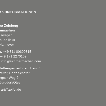
AKTINFORMATIONEN
ka Zeisberg
armachen
swege 1
äude links
Hannover
n:
+49 511 80600615
+49 171 2270109
info@sichtbarmachen.com
taltungen auf dem Land:
 zeifer, Hanz Schäfer
ingser Weg 9
Burgdorf/Otze
art@zeifer.de