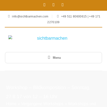
info@sichtbarmachen.com
+49 511 80600615 | +49 171
2270109
Menu
Workshop – Bildkomposition – Sonntag,
27.8.17 von 12 – 16 Uhr
Home
»
Vergangene Workshops
»
Workshops und