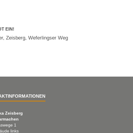
T EIN!
er, Zeisberg, Weferlingser Weg
AKTINFORMATIONEN
ka Zeisberg
armachen
swege 1
äude links