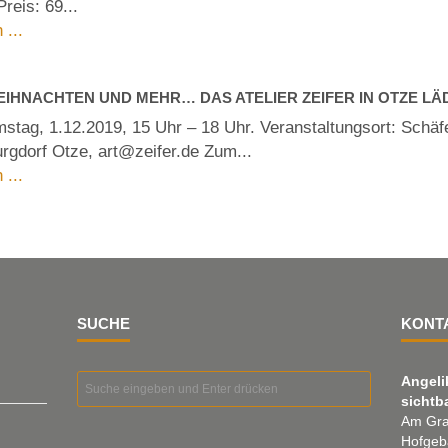
reis: 69...
 ...
WEIHNACHTEN UND MEHR… DAS ATELIER ZEIFER IN OTZE LÄD
tag, 1.12.2019, 15 Uhr – 18 Uhr. Veranstaltungsort: Schäf
rgdorf Otze, art@zeifer.de Zum...
 ...
SUCHE
KONT
Angeli
sichtb
Am Gra
Hofgeb