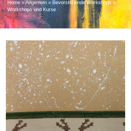
Home
»
Allgemein
»
Bevorstehende Workshops
»
Workshops und Kurse