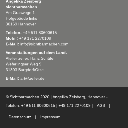
Angelika Zeisberg
sichtbarmachen
Am Graswege 1
Hofgebäude links
30169 Hannover
Telefon:
+49 511 80600615
Mobil:
+49 171 2270109
E-Mail:
info@sichtbarmachen.com
Veranstaltungen auf dem Land:
Atelier zeifer, Hanz Schäfer
Weferlingser Weg 9
31303 Burgdorf/Otze
E-Mail:
art@zeifer.de
© Sichtbarmachen 2020 | Angelika Zeisberg, Hannover -
Telefon: +49 511 80600615 | +49 171 2270109 |
AGB
|
Datenschutz
|
Impressum