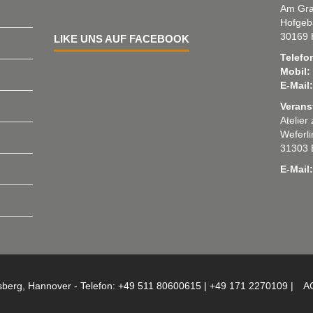
Am Gra
Hofgeb
30169 
LIKE UNS AUF FACEBOOK
Telefo
Mobil:
E-Mail:
Verans
Atelier
Weferl
31303 
E-Mail:
sberg, Hannover - Telefon: +49 511 80600615 | +49 171 2270109 |
A