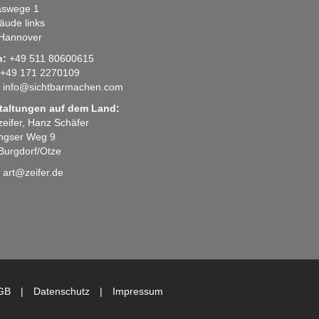
swege 1
äude links
Hannover
n:
+49 511 80600615
+49 171 2270109
info@sichtbarmachen.com
taltungen auf dem Land:
 zeifer, Hanz Schäfer
ingser Weg 9
Burgdorf/Otze
art@zeifer.de
GB
|
Datenschutz
|
Impressum