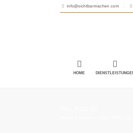
info@sichtbarmachen.com
HOME
DIENSTLEISTUNGE
IMG_9032 (2)
Home
»
Medien
»
IMG_9032 (2)