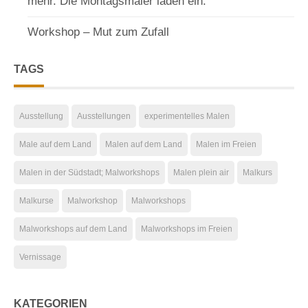
mehr. Die Montagsmaler laden ein.
Workshop – Mut zum Zufall
TAGS
Ausstellung
Ausstellungen
experimentelles Malen
Male auf dem Land
Malen auf dem Land
Malen im Freien
Malen in der Südstadt; Malworkshops
Malen plein air
Malkurs
Malkurse
Malworkshop
Malworkshops
Malworkshops auf dem Land
Malworkshops im Freien
Vernissage
KATEGORIEN