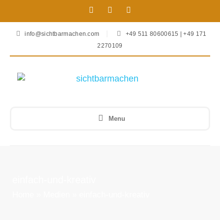
info@sichtbarmachen.com
+49 511 80600615 | +49 171
2270109
Menu
einfach-und-kreativ
Home
»
Medien
»
einfach-und-kreativ