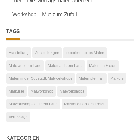
mehr. Die Montagsmaler laden ein.
Workshop – Mut zum Zufall
TAGS
Ausstellung
Ausstellungen
experimentelles Malen
Male auf dem Land
Malen auf dem Land
Malen im Freien
Malen in der Südstadt; Malworkshops
Malen plein air
Malkurs
Malkurse
Malworkshop
Malworkshops
Malworkshops auf dem Land
Malworkshops im Freien
Vernissage
KATEGORIEN