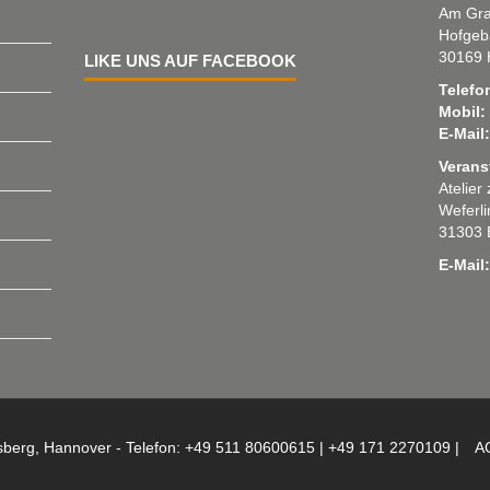
Am Gra
Hofgeb
30169 
LIKE UNS AUF FACEBOOK
Telefo
Mobil:
E-Mail:
Verans
Atelier
Weferl
31303 
E-Mail:
sberg, Hannover - Telefon: +49 511 80600615 | +49 171 2270109 |
A