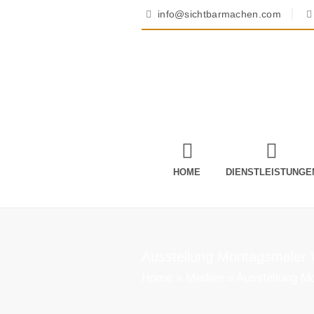
info@sichtbarmachen.com
HOME
DIENSTLEISTUNGE
Ausstellung Montagsmaler
Home
»
Medien
»
Ausstellung M