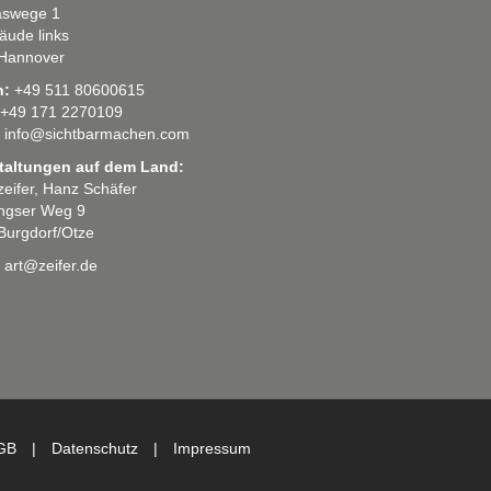
swege 1
äude links
Hannover
n:
+49 511 80600615
+49 171 2270109
info@sichtbarmachen.com
taltungen auf dem Land:
 zeifer, Hanz Schäfer
ingser Weg 9
Burgdorf/Otze
art@zeifer.de
GB
|
Datenschutz
|
Impressum