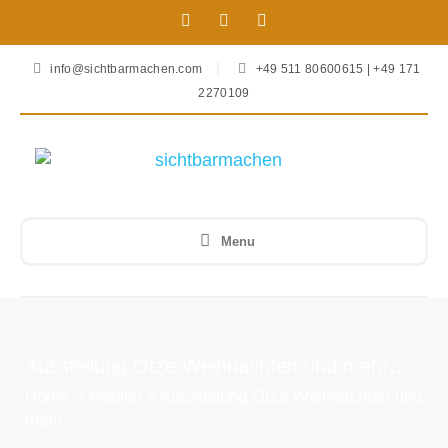
info@sichtbarmachen.com
+49 511 80600615 | +49 171
2270109
Menu
Ausstellung Otze Weihnachten und mehr…
Home
»
Medien
»
Ausstellung Otze Weihnachten und
mehr…