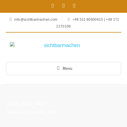
info@sichtbarmachen.com
+49 511 80600615 | +49 171
2270109
Menu
DAA-IMG_4457
Home
»
DAA-IMG_4457