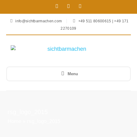
info@sichtbarmachen.com
+49 511 80600615 | +49 171
2270109
Menu
rsg_logo_2015
Home
»
rsg_logo_2015