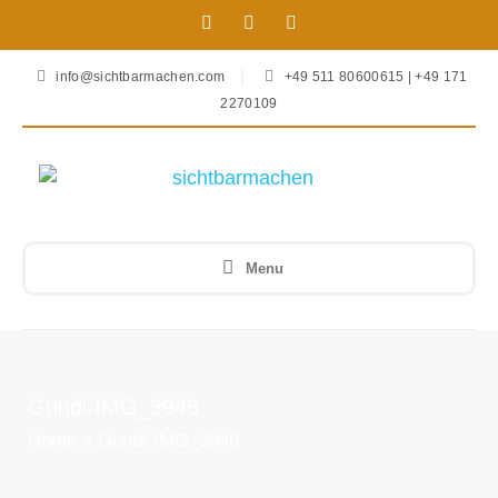
info@sichtbarmachen.com
+49 511 80600615 | +49 171
2270109
Menu
Gundi-IMG_3946
Home
»
Gundi-IMG_3946