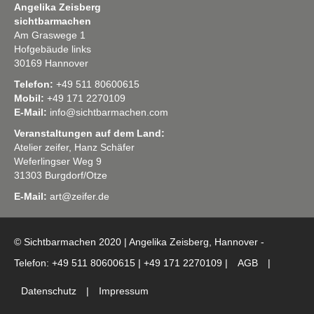
Angelika Zeisberg
sichtbarmachen
Am Graswege 1
Hofgebäude links
30169 Hannover
Telefon:
+49 511 80600615
Mobil:
+49 171 2270109
E-Mail:
info@sichtbarmachen.com
Veranstaltungen auf dem Land:
Atelier zeifer, Hanz Schäfer
Weferlingser Weg 9
31303 Burgdorf/Otze
E-Mail:
art@zeifer.de
© Sichtbarmachen 2020 | Angelika Zeisberg, Hannover -
Telefon: +49 511 80600615 | +49 171 2270109 |
AGB
|
Datenschutz
|
Impressum