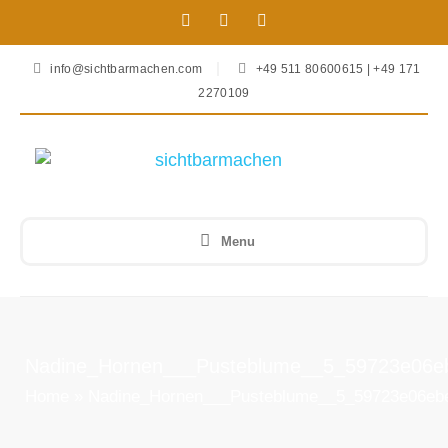
info@sichtbarmachen.com
+49 511 80600615 | +49 171
2270109
Menu
Nadine_Hornen___Pusteblume__5_59723e06e
Home
»
Nadine_Hornen___Pusteblume__5_59723e06eb