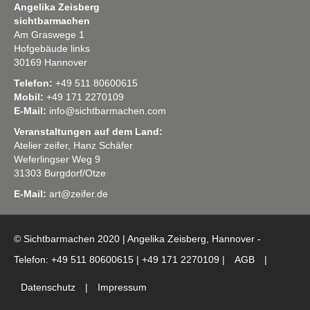
Angelika Zeisberg
sichtbarmachen
Am Graswege 1
Hofgebäude links
30169 Hannover
Telefon:
+49 511 80600615
Mobil:
+49 171 2270109
E-Mail:
info@sichtbarmachen.com
Veranstaltungen auf dem Land:
Atelier zeifer, Hanz Schäfer
Weferlingser Weg 9
31303 Burgdorf/Otze
E-Mail:
art@zeifer.de
© Sichtbarmachen 2020 | Angelika Zeisberg, Hannover -
Telefon: +49 511 80600615 | +49 171 2270109 |
AGB
|
Datenschutz
|
Impressum