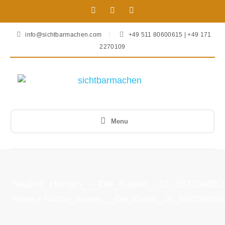
info@sichtbarmachen.com
+49 511 80600615 | +49 171
2270109
Menu
Nadine_Hornen___Die_Kuehe__31_59723e0b2
Home
»
Nadine_Hornen___Die_Kuehe__31_59723e0b2d