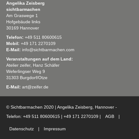
Angelika Zeisberg
sichtbarmachen
Am Graswege 1
Hofgebäude links
30169 Hannover
Telefon:
+49 511 80600615
Mobil:
+49 171 2270109
E-Mail:
info@sichtbarmachen.com
Veranstaltungen auf dem Land:
Atelier zeifer, Hanz Schäfer
Weferlingser Weg 9
31303 Burgdorf/Otze
E-Mail:
art@zeifer.de
© Sichtbarmachen 2020 | Angelika Zeisberg, Hannover -
Telefon: +49 511 80600615 | +49 171 2270109 |
AGB
|
Datenschutz
|
Impressum