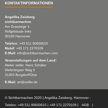
KONTAKTINFORMATIONEN
Angelika Zeisberg
sichtbarmachen
Am Graswege 1
Hofgebäude links
30169 Hannover
Telefon:
+49 511 80600615
Mobil:
+49 171 2270109
E-Mail:
info@sichtbarmachen.com
Veranstaltungen auf dem Land:
Atelier zeifer, Hanz Schäfer
Weferlingser Weg 9
31303 Burgdorf/Otze
E-Mail:
art@zeifer.de
© Sichtbarmachen 2020 | Angelika Zeisberg, Hannover -
Telefon: +49 511 80600615 | +49 171 2270109 |
AGB
|