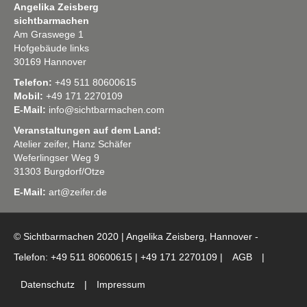
Angelika Zeisberg
sichtbarmachen
Am Graswege 1
Hofgebäude links
30169 Hannover
Telefon:
+49 511 80600615
Mobil:
+49 171 2270109
E-Mail:
info@sichtbarmachen.com
Veranstaltungen auf dem Land:
Atelier zeifer, Hanz Schäfer
Weferlingser Weg 9
31303 Burgdorf/Otze
E-Mail:
art@zeifer.de
© Sichtbarmachen 2020 | Angelika Zeisberg, Hannover -
Telefon: +49 511 80600615 | +49 171 2270109 |
AGB
|
Datenschutz
|
Impressum