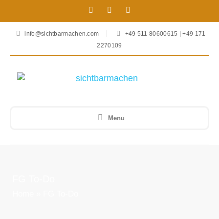
info@sichtbarmachen.com
+49 511 80600615 | +49 171
2270109
Menu
FG To-Do
Home
»
FG To-Do