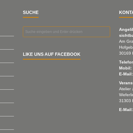
SUCHE
KONT
Angeli
sichtb
Am Gra
Hofgeb
30169 
LIKE UNS AUF FACEBOOK
Telefo
Mobil:
E-Mail:
Verans
Atelier
Weferl
31303 
E-Mail: