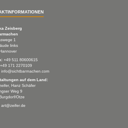
AKTINFORMATIONEN
ka Zeisberg
armachen
swege 1
äude links
Hannover
n:
+49 511 80600615
+49 171 2270109
info@sichtbarmachen.com
taltungen auf dem Land:
 zeifer, Hanz Schäfer
ingser Weg 9
Burgdorf/Otze
art@zeifer.de