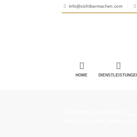
info@sichtbarmachen.com
HOME
DIENSTLEISTUNGE
Christiane_Behrensdorf__
Home
»
Christiane_Behrensdor