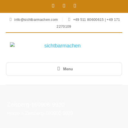
info@sichtbarmachen.com
+49 511 80600615 | +49 171
2270109
Menu
Zeisberg-160906-9920
Home
»
Zeisberg-160906-9920