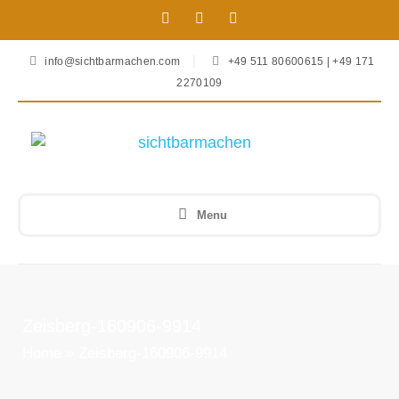
info@sichtbarmachen.com
+49 511 80600615 | +49 171
2270109
Menu
Zeisberg-160906-9914
Home
»
Zeisberg-160906-9914