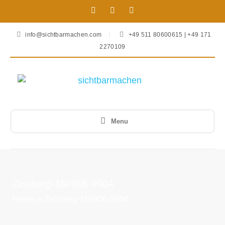
info@sichtbarmachen.com
+49 511 80600615 | +49 171
2270109
Menu
Zeisberg-160906-9904
Home
»
Zeisberg-160906-9904