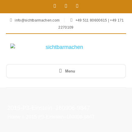
info@sichtbarmachen.com
+49 511 80600615 | +49 171
2270109
Menu
2015-P3-Einstein–160906-9847
Home
»
2015-P3-Einstein–160906-9847