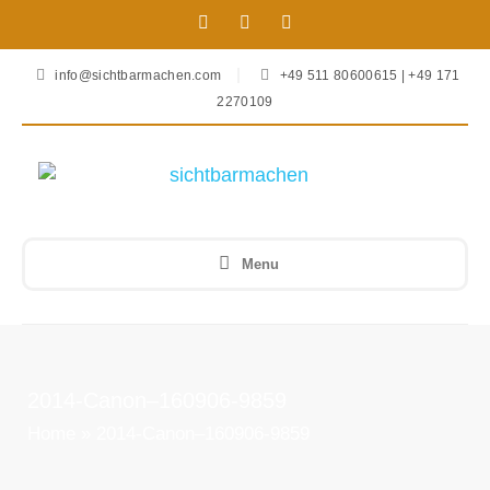
info@sichtbarmachen.com
+49 511 80600615 | +49 171
2270109
Menu
2014-Canon–160906-9859
Home
»
2014-Canon–160906-9859