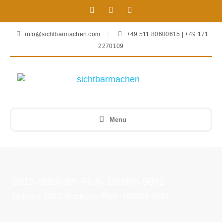
info@sichtbarmachen.com
+49 511 80600615 | +49 171
2270109
Menu
2013-Stadt-am-Fluß–160906-9881
Home
»
2013-Stadt-am-Fluß–160906-9881