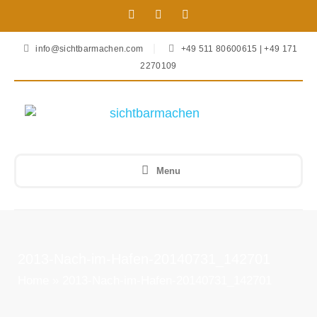
info@sichtbarmachen.com
+49 511 80600615 | +49 171
2270109
Menu
2013-Nach-im-Hafen-20140731_142701
Home
»
2013-Nach-im-Hafen-20140731_142701