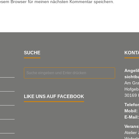
iesem Browser für meinen nächsten Kommentar speichern.
SUCHE
KONT
Angeli
sichtb
Am Gra
Hofgeb
30169 
LIKE UNS AUF FACEBOOK
Telefo
Mobil:
E-Mail:
Verans
Atelier
Weferl