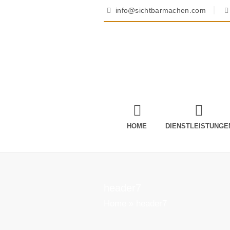
info@sichtbarmachen.com
HOME
DIENSTLEISTUNGE
header7
Home
»
header7