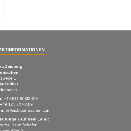
AKTINFORMATIONEN
ka Zeisberg
armachen
swege 1
äude links
Hannover
n:
+49 511 80600615
+49 171 2270109
info@sichtbarmachen.com
taltungen auf dem Land:
 zeifer, Hanz Schäfer
ingser Weg 9