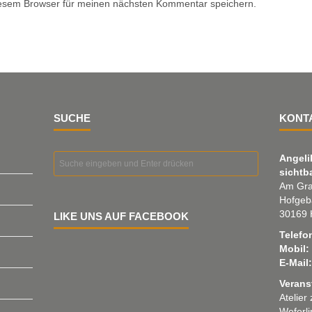
iesem Browser für meinen nächsten Kommentar speichern.
SUCHE
KONT
Angeli
sichtb
Am Gra
Hofgeb
30169 
LIKE UNS AUF FACEBOOK
Telefo
Mobil:
E-Mail:
Verans
Atelier
Weferl