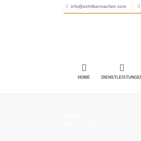
info@sichtbarmachen.com
HOME
DIENSTLEISTUNGE
header2
Home
»
header2