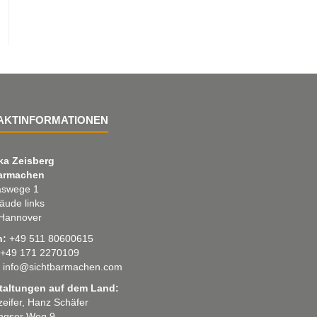
AKTINFORMATIONEN
ka Zeisberg
armachen
swege 1
äude links
Hannover
n:
+49 511 80600615
+49 171 2270109
info@sichtbarmachen.com
taltungen auf dem Land:
 zeifer, Hanz Schäfer
ingser Weg 9